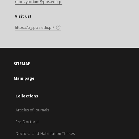
repozytorium@pbs.edu.pl
Visit us!
https://bg.pbs.edu.pl/
SITEMAP
Main page
Collections
Articles of journals
Pre-Doctoral
Doctoral and Habilitation Theses