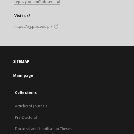
repozytorium@pbs.edu.pl
Visit us!
https://bg.pbs.edu.pl/
SITEMAP
Main page
Collections
Articles of journals
Pre-Doctoral
Doctoral and Habilitation Theses