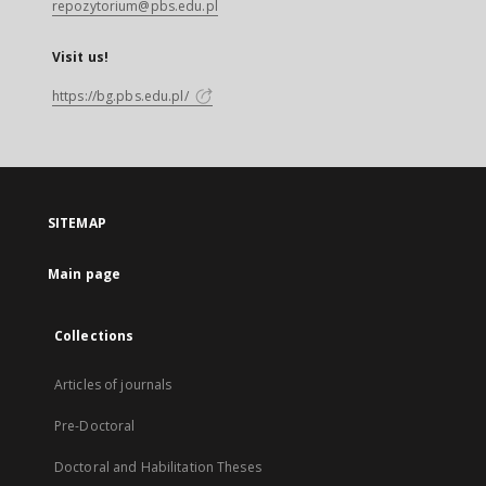
repozytorium@pbs.edu.pl
Visit us!
https://bg.pbs.edu.pl/
SITEMAP
Main page
Collections
Articles of journals
Pre-Doctoral
Doctoral and Habilitation Theses