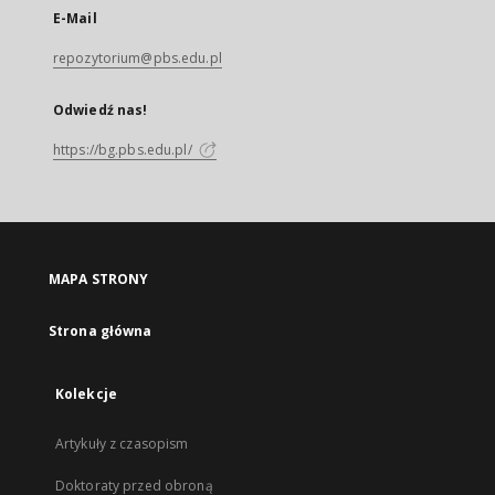
E-Mail
repozytorium@pbs.edu.pl
Odwiedź nas!
https://bg.pbs.edu.pl/
MAPA STRONY
Strona główna
Kolekcje
Artykuły z czasopism
Doktoraty przed obroną