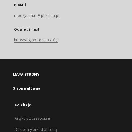
E-Mail
repozytorium@pbs.edu.pl
Odwiedź nas!
https://bg.pbs.edu.pl/
MAPA STRONY
Strona główna
Kolekcje
Artykuły z czasopism
Doktoraty przed obroną