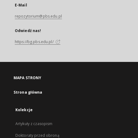
E-Mail
repozytorium@pbs.edu.pl
Odwiedź nas!
https://bg.pbs.edu.pl/
MAPA STRONY
Strona główna
Kolekcje
Artykuły z czasopism
Doktoraty przed obroną