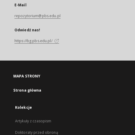
E-Mail
repozytorium@pbs.edu.pl
Odwiedź nas!
https://bg.pbs.edu.pl/
MAPA STRONY
Strona główna
Kolekcje
Artykuły z czasopism
Doktoraty przed obroną