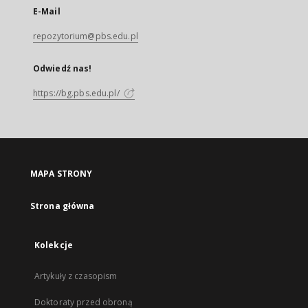
E-Mail
repozytorium@pbs.edu.pl
Odwiedź nas!
https://bg.pbs.edu.pl/
MAPA STRONY
Strona główna
Kolekcje
Artykuły z czasopism
Doktoraty przed obroną