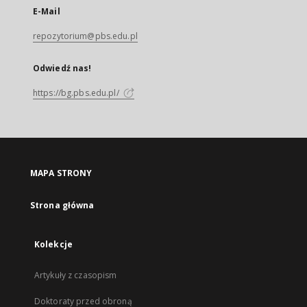
E-Mail
repozytorium@pbs.edu.pl
Odwiedź nas!
https://bg.pbs.edu.pl/
MAPA STRONY
Strona główna
Kolekcje
Artykuły z czasopism
Doktoraty przed obroną