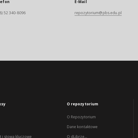
lefon
E-Mail
8) 52 340-8096
repozytorium@pbs.edu.pl
ksy
O repozytorium
O Repozytorium
Dane kontaktowe
 i słowa kluczowe
O dLibrze...