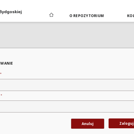
 Bydgoskiej
O REPOZYTORIUM
KOL
WANIE
*
*
o
Zaloguj
Anuluj