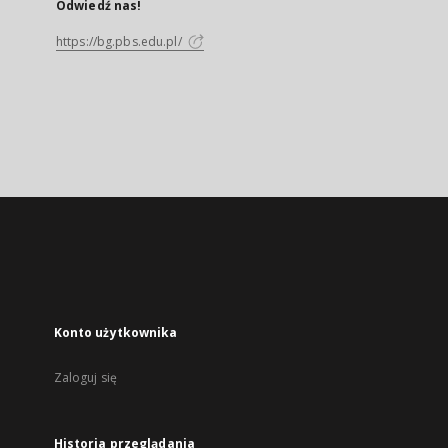
Odwiedź nas!
https://bg.pbs.edu.pl/
Konto użytkownika
Zaloguj się
Historia przeglądania