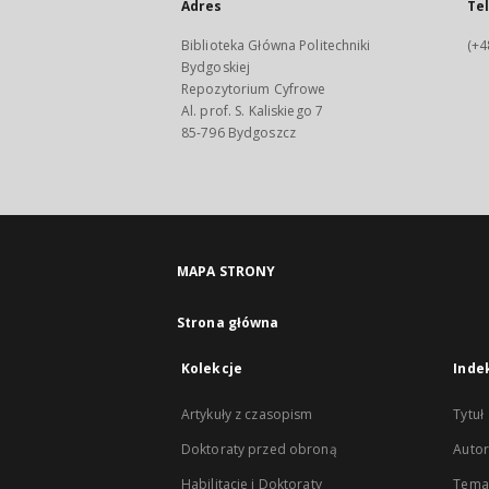
Adres
Te
Biblioteka Główna Politechniki
(+4
Bydgoskiej
Repozytorium Cyfrowe
Al. prof. S. Kaliskiego 7
85-796 Bydgoszcz
MAPA STRONY
Strona główna
Kolekcje
Inde
Artykuły z czasopism
Tytuł
Doktoraty przed obroną
Autor
Habilitacje i Doktoraty
Temat