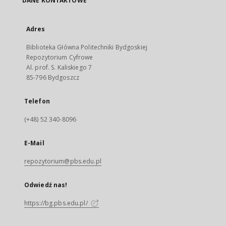
DANE KONTAKTOWE
Adres
Biblioteka Główna Politechniki Bydgoskiej
Repozytorium Cyfrowe
Al. prof. S. Kaliskiego 7
85-796 Bydgoszcz
Telefon
(+48) 52 340-8096
E-Mail
repozytorium@pbs.edu.pl
Odwiedź nas!
https://bg.pbs.edu.pl/