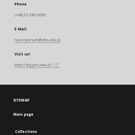
Phone
(+48) 52 340-8096
E-Mail
repozytorium@pbs.edu.pl
Visit us!
https://bg.pbs.edu.pl/
SITEMAP
Main page
Collections