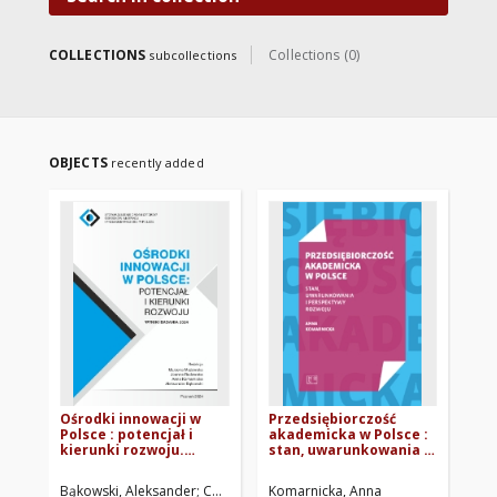
COLLECTIONS
Collections (0)
subcollections
OBJECTS
recently added
Ośrodki innowacji w
Przedsiębiorczość
Ra
Polsce : potencjał i
akademicka w Polsce :
i 
kierunki rozwoju.
stan, uwarunkowania i
na
Wyniki badania 2024
perspektywy rozwoju
ks
Bąkowski, Aleksander
Chwiałkowski, Wojciech
Komarnicka, Anna
Komarnicka, Anna
Ma
Mod