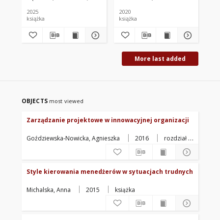
2025
2020
cze
książka
książka
bad
More last added
OBJECTS
most viewed
Zarządzanie projektowe w innowacyjnej organizacji
Goździewska-Nowicka, Agnieszka
2016
rozdział z
książki
Style kierowania menedżerów w sytuacjach trudnych
Michalska, Anna
2015
książka