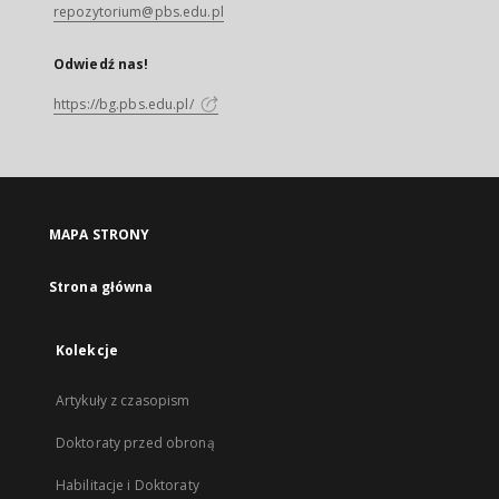
repozytorium@pbs.edu.pl
Odwiedź nas!
https://bg.pbs.edu.pl/
MAPA STRONY
Strona główna
Kolekcje
Artykuły z czasopism
Doktoraty przed obroną
Habilitacje i Doktoraty