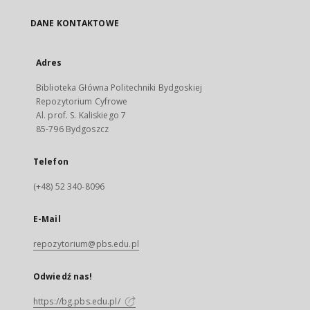
DANE KONTAKTOWE
Adres
Biblioteka Główna Politechniki Bydgoskiej
Repozytorium Cyfrowe
Al. prof. S. Kaliskiego 7
85-796 Bydgoszcz
Telefon
(+48) 52 340-8096
E-Mail
repozytorium@pbs.edu.pl
Odwiedź nas!
https://bg.pbs.edu.pl/