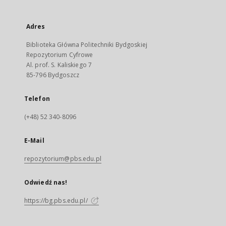
Adres
Biblioteka Główna Politechniki Bydgoskiej
Repozytorium Cyfrowe
Al. prof. S. Kaliskiego 7
85-796 Bydgoszcz
Telefon
(+48) 52 340-8096
E-Mail
repozytorium@pbs.edu.pl
Odwiedź nas!
https://bg.pbs.edu.pl/