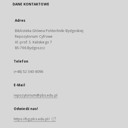
DANE KONTAKTOWE
Adres
Biblioteka Główna Politechniki Bydgoskiej
Repozytorium Cyfrowe
Al. prof. S. Kaliskiego 7
85-796 Bydgoszcz
Telefon
(+48) 52 340-8096
E-Mail
repozytorium@pbs.edu.pl
Odwiedź nas!
https://bg.pbs.edu.pl/