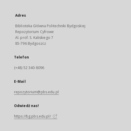
Adres
Biblioteka Główna Politechniki Bydgoskiej
Repozytorium Cyfrowe
Al. prof. S. Kaliskiego 7
85-796 Bydgoszcz
Telefon
(+48) 52 340-8096
E-Mail
repozytorium@pbs.edu.pl
Odwiedź nas!
https://bg.pbs.edu.pl/