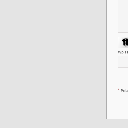
Wpisz
*
Pol