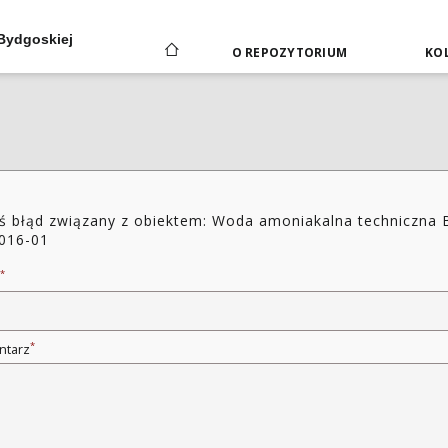
 Bydgoskiej
O REPOZYTORIUM
KOL
ś błąd związany z obiektem: Woda amoniakalna techniczna 
016-01
*
*
ntarz