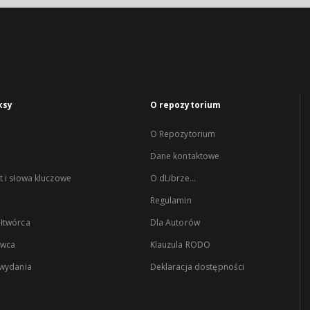
ksy
O repozytorium
O Repozytorium
Dane kontaktowe
 i słowa kluczowe
O dLibrze...
Regulamin
łtwórca
Dla Autorów
wca
Klauzula RODO
 wydania
Deklaracja dostępności