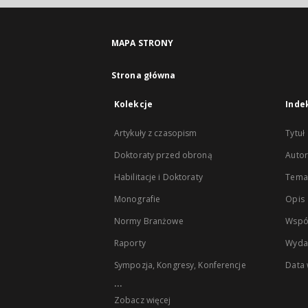
MAPA STRONY
Strona główna
Kolekcje
Inde
Artykuły z czasopism
Tytuł
Doktoraty przed obroną
Autor
Habilitacje i Doktoraty
Temat
Monografie
Opis
Normy Branżowe
Wspó
Raporty
Wyda
Sympozja, Kongresy, Konferencje
Data
...
Zobacz więcej