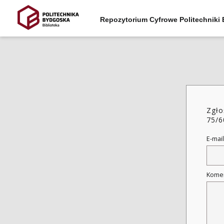
Repozytorium Cyfrowe Politechniki
Zgło
75/6
E-mail
Kome