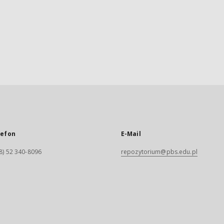
lefon
E-Mail
8) 52 340-8096
repozytorium@pbs.edu.pl