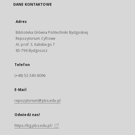
DANE KONTAKTOWE
Adres
Biblioteka Główna Politechniki Bydgoskiej
Repozytorium Cyfrowe
Al. prof. S. Kaliskiego 7
85-796 Bydgoszcz
Telefon
(+48) 52 340-8096
E-Mail
repozytorium@pbs.edu.pl
Odwiedź nas!
https://bg.pbs.edu.pl/