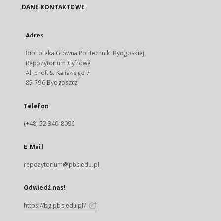
DANE KONTAKTOWE
Adres
Biblioteka Główna Politechniki Bydgoskiej
Repozytorium Cyfrowe
Al. prof. S. Kaliskiego 7
85-796 Bydgoszcz
Telefon
(+48) 52 340-8096
E-Mail
repozytorium@pbs.edu.pl
Odwiedź nas!
https://bg.pbs.edu.pl/