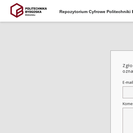
Repozytorium Cyfrowe Politechniki
Zgło
ozna
E-mail
Kome