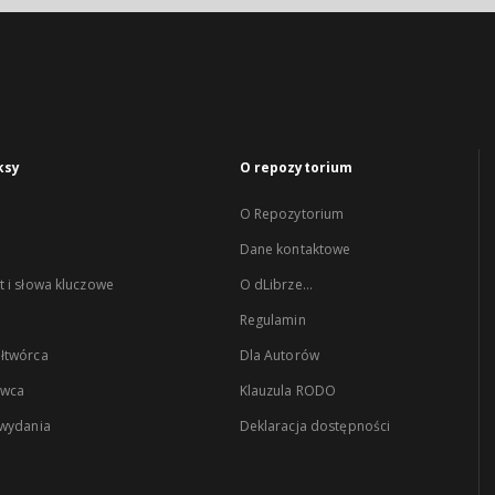
ksy
O repozytorium
O Repozytorium
Dane kontaktowe
 i słowa kluczowe
O dLibrze...
Regulamin
łtwórca
Dla Autorów
wca
Klauzula RODO
 wydania
Deklaracja dostępności