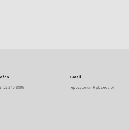
lefon
E-Mail
8) 52 340-8096
repozytorium@pbs.edu.pl