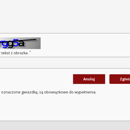
*
 tekst z obrazka.
Anuluj
Zgłoś
a oznaczone gwiazdką, są obowiązkowe do wypełnienia.