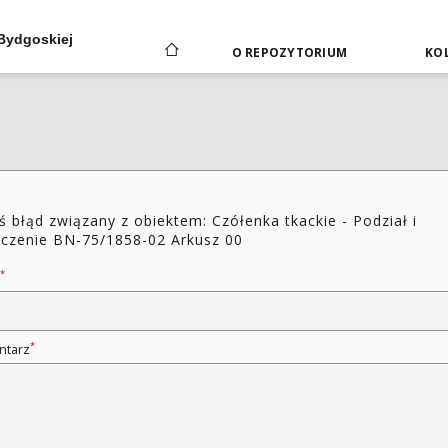
 Bydgoskiej
O REPOZYTORIUM
KOL
ś błąd związany z obiektem: Czółenka tkackie - Podział i
czenie BN-75/1858-02 Arkusz 00
*
*
ntarz