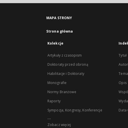
MAPA STRONY
Strona główna
Kolekcje
Inde
Artykuły z czasopism
Tytuł
Doktoraty przed obroną
Autor
Habilitacje i Doktoraty
Temat
Monografie
Opis
Normy Branżowe
Wspó
Raporty
Wyda
Sympozja, Kongresy, Konferencje
Data
...
Zobacz więcej