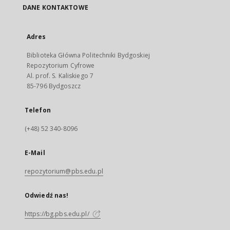
DANE KONTAKTOWE
Adres
Biblioteka Główna Politechniki Bydgoskiej
Repozytorium Cyfrowe
Al. prof. S. Kaliskiego 7
85-796 Bydgoszcz
Telefon
(+48) 52 340-8096
E-Mail
repozytorium@pbs.edu.pl
Odwiedź nas!
https://bg.pbs.edu.pl/