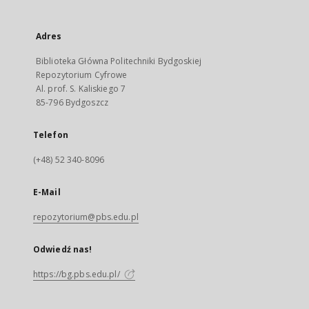
Adres
Biblioteka Główna Politechniki Bydgoskiej
Repozytorium Cyfrowe
Al. prof. S. Kaliskiego 7
85-796 Bydgoszcz
Telefon
(+48) 52 340-8096
E-Mail
repozytorium@pbs.edu.pl
Odwiedź nas!
https://bg.pbs.edu.pl/