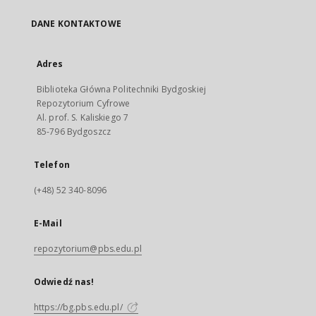
DANE KONTAKTOWE
Adres
Biblioteka Główna Politechniki Bydgoskiej
Repozytorium Cyfrowe
Al. prof. S. Kaliskiego 7
85-796 Bydgoszcz
Telefon
(+48) 52 340-8096
E-Mail
repozytorium@pbs.edu.pl
Odwiedź nas!
https://bg.pbs.edu.pl/