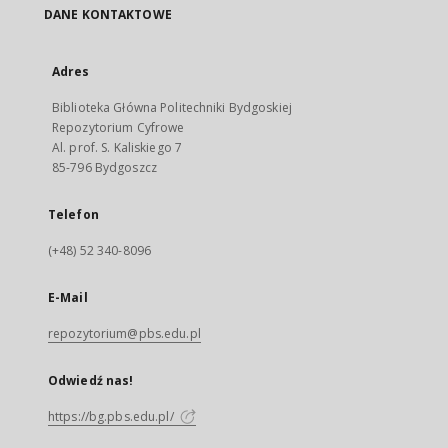
DANE KONTAKTOWE
Adres
Biblioteka Główna Politechniki Bydgoskiej
Repozytorium Cyfrowe
Al. prof. S. Kaliskiego 7
85-796 Bydgoszcz
Telefon
(+48) 52 340-8096
E-Mail
repozytorium@pbs.edu.pl
Odwiedź nas!
https://bg.pbs.edu.pl/