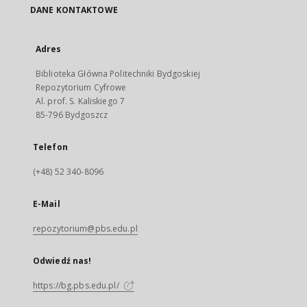
DANE KONTAKTOWE
Adres
Biblioteka Główna Politechniki Bydgoskiej
Repozytorium Cyfrowe
Al. prof. S. Kaliskiego 7
85-796 Bydgoszcz
Telefon
(+48) 52 340-8096
E-Mail
repozytorium@pbs.edu.pl
Odwiedź nas!
https://bg.pbs.edu.pl/