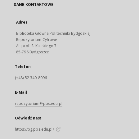
DANE KONTAKTOWE
Adres
Biblioteka Główna Politechniki Bydgoskiej
Repozytorium Cyfrowe
Al. prof. S. Kaliskiego 7
85-796 Bydgoszcz
Telefon
(+48) 52 340-8096
E-Mail
repozytorium@pbs.edu.pl
Odwiedź nas!
https://bg.pbs.edu.pl/