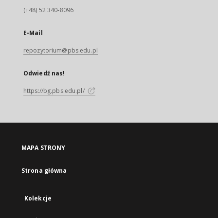
(+48) 52 340-8096
E-Mail
repozytorium@pbs.edu.pl
Odwiedź nas!
https://bg.pbs.edu.pl/
MAPA STRONY
Strona główna
Kolekcje