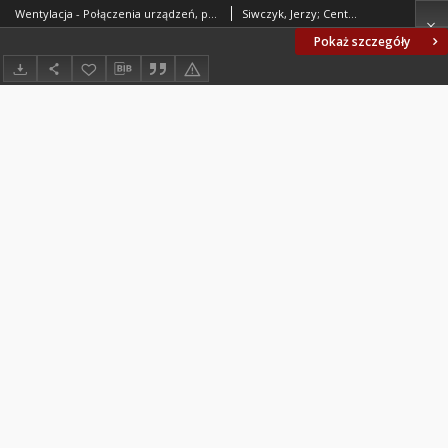
Wentylacja - Połączenia urządzeń, przewodów i kształtek wentylacyjnych blaszanych BN-89/8865-06
Siwczyk, Jerzy; Centralny Ośrodek Badawczo-Rozwojowy Techniki Instalacyjnej INSTAL. Oprac.
Pokaż szczegóły