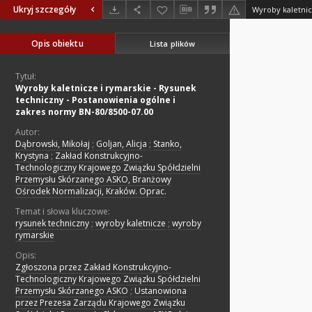
Ukryj szczegóły
Opis obiektu
Lista plików
Tytuł:
Wyroby kaletnicze i rymarskie - Rysunek
techniczny - Postanowienia ogólne i
zakres normy BN-80/8500-07.00
Autor:
Dąbrowski, Mikołaj
;
Goljan, Alicja
;
Stanko,
Krystyna
;
Zakład Konstrukcyjno-
Technologiczny Krajowego Związku Spółdzielni
Przemysłu Skórzanego ASKO, Branżowy
Ośrodek Normalizacji, Kraków. Oprac.
Temat i słowa kluczowe:
rysunek techniczny
;
wyroby kaletnicze
;
wyroby
rymarskie
Opis:
Zgłoszona przez Zakład Konstrukcyjno-
Technologiczny Krajowego Związku Spółdzielni
Przemysłu Skórzanego ASKO
;
Ustanowiona
przez Prezesa Zarządu Krajowego Związku