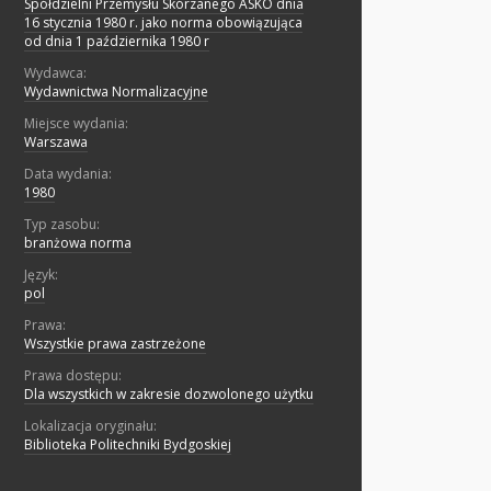
Spółdzielni Przemysłu Skórzanego ASKO dnia
16 stycznia 1980 r. jako norma obowiązująca
od dnia 1 października 1980 r
Wydawca:
Wydawnictwa Normalizacyjne
Miejsce wydania:
Warszawa
Data wydania:
1980
Typ zasobu:
branżowa norma
Język:
pol
Prawa:
Wszystkie prawa zastrzeżone
Prawa dostępu:
Dla wszystkich w zakresie dozwolonego użytku
Lokalizacja oryginału:
Biblioteka Politechniki Bydgoskiej