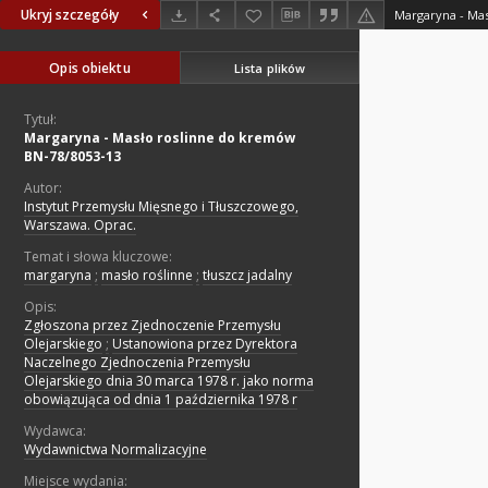
Ukryj szczegóły
Opis obiektu
Lista plików
Tytuł:
Margaryna - Masło roslinne do kremów
BN-78/8053-13
Autor:
Instytut Przemysłu Mięsnego i Tłuszczowego,
Warszawa. Oprac.
Temat i słowa kluczowe:
margaryna
;
masło roślinne
;
tłuszcz jadalny
Opis:
Zgłoszona przez Zjednoczenie Przemysłu
Olejarskiego
;
Ustanowiona przez Dyrektora
Naczelnego Zjednoczenia Przemysłu
Olejarskiego dnia 30 marca 1978 r. jako norma
obowiązująca od dnia 1 października 1978 r
Wydawca:
Wydawnictwa Normalizacyjne
Miejsce wydania: