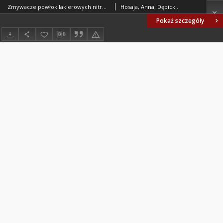
Zmywacze powłok lakierowych nitrocelulozowych BN-82/6118-24
Hosaja, Anna; Dębicka Fabryka Farb i Lakierów w Dębicy. Oprac.
Pokaż szczegóły