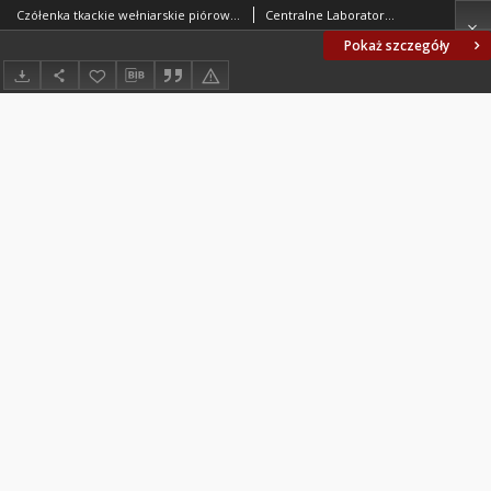
Czółenka tkackie wełniarskie piórowe lignofolowe do krosien 100 WT BN-66/1858-01
Centralne Laboratorium Stosowania i Przetwórstwa Tworzyw Sztucznych. Oprac.
Pokaż szczegóły