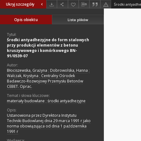
Ukryj szczegóły
Opis obiektu
Lista plików
Tytuł:
Środki antyadhezyjne do form stalowych
przy produkcji elementów z betonu
kruszywowego i komórkowego BN-
91/0539-07
Autor:
Błociszewska, Grażyna
;
Dobrowolska, Hanna
;
Walczak, Krystyna
;
Centralny Ośrodek
Badawczo-Rozwojowy Przemysłu Betonów
CEBET. Oprac.
Temat i słowa kluczowe:
materiały budowlane
;
środki antyadhezyjne
Opis:
Ustanowiona przez Dyrektora Instytutu
Techniki Budowlanej dnia 29 marca 1991 r jako
norma obowiązująca od dnia 1 października
1991 r
Wydawca: