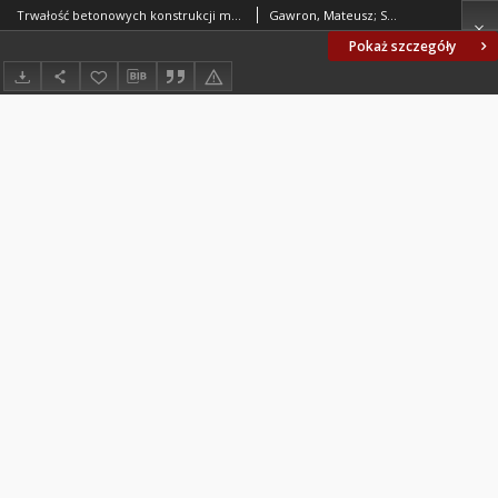
Trwałość betonowych konstrukcji mostowych
Gawron, Mateusz; Selejdak, Jacek
Pokaż szczegóły