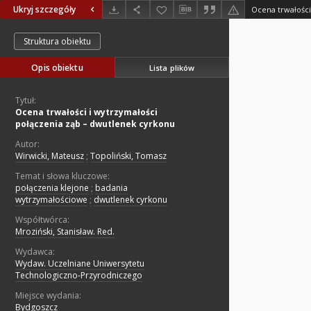
Ukryj szczegóły
Struktura obiektu
Opis obiektu
Lista plików
Tytuł:
Ocena trwałości i wytrzymałości
połączenia ząb – dwutlenek cyrkonu
Autor:
Wirwicki, Mateusz
;
Topoliński, Tomasz
Temat i słowa kluczowe:
połączenia klejone
;
badania
wytrzymałościowe
;
dwutlenek cyrkonu
Współtwórca:
Mroziński, Stanisław. Red.
Wydawca:
Wydaw. Uczelniane Uniwersytetu
Technologiczno-Przyrodniczego
Miejsce wydania:
Bydgoszcz