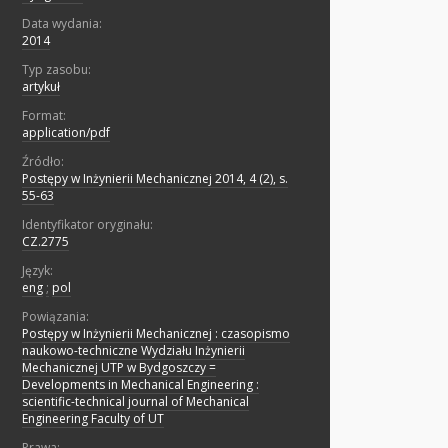
Data wydania:
2014
Typ zasobu:
artykuł
Format:
application/pdf
Źródło:
Postępy w Inżynierii Mechanicznej 2014, 4 (2), s.
55-63
Identyfikator oryginału:
CZ.2775
Język:
eng
;
pol
Powiązania:
Postępy w Inżynierii Mechanicznej : czasopismo
naukowo-techniczne Wydziału Inżynierii
Mechanicznej UTP w Bydgoszczy =
Developments in Mechanical Engineering :
scientific-technical journal of Mechanical
Engineering Faculty of UT
Prawa: