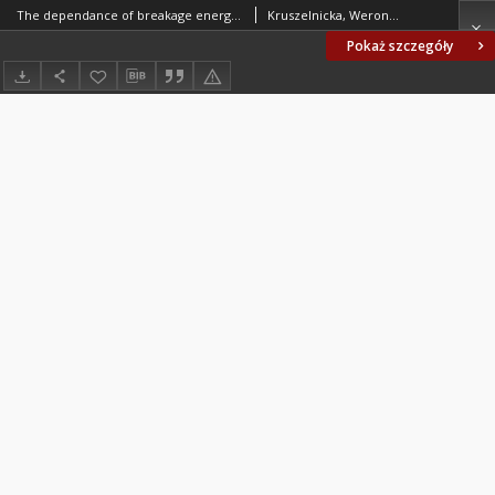
The dependance of breakage energy on the grain size for selected biomaterials
Kruszelnicka, Weronika
Pokaż szczegóły