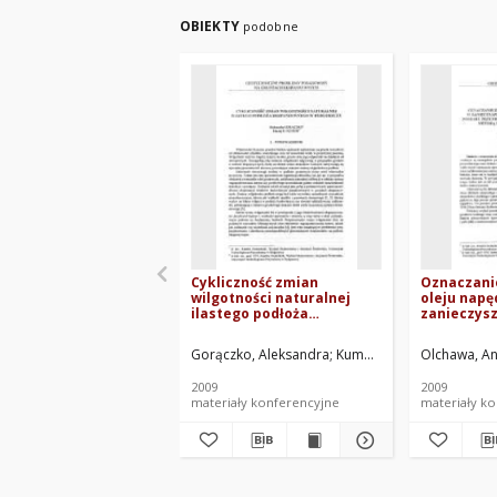
OBIEKTY
podobne
Cykliczność zmian
Oznaczani
wilgotności naturalnej
oleju nap
ilastego podłoża
zanieczys
ekspansywnego w
podłożu, n
Bydgoszczy
pomiaru pr
Gorączko, Aleksandra
Kumor, Maciej Kordian (19
Olchawa, An
dielektryc
metodą re
2009
2009
(TDR)
materiały konferencyjne
materiały k