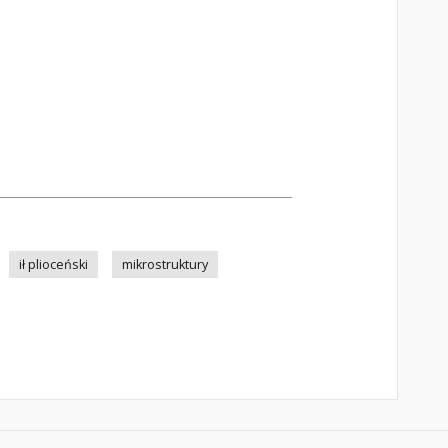
ił plioceński
mikrostruktury