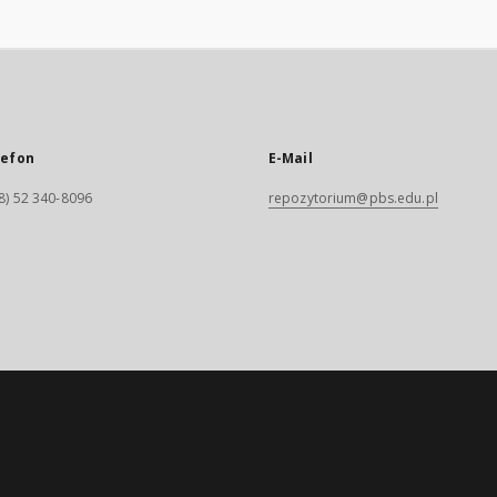
lefon
E-Mail
8) 52 340-8096
repozytorium@pbs.edu.pl