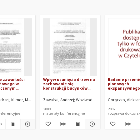
e zawartości
Wpływ usunięcia drzew na
Badanie przemi
ędowego w
zachowanie się
pionowych
zczonym
konstrukcji budynków
ekspansywnego 
a podstawie
posadowionych na iłach
Bydgoszczy na p
zenikalności
wybranych obie
52- )
drzej
Kumor, Maciej Kordian. Red.
Kumor, Maciej Kordian (1952- )
Zawalski, Andrzej
Dembicki, Eugeniusz. Red.
Lechowicz, Zbigniew. Red.
Woziwodzki, Zbigniew
Gorączko, Aleksa
Lechowicz, Zbign
Kumor, Maciej
Lechowicz, Z
znej gruntu
flektometryczną
2009
2007
onferencyjne
materiały konferencyjne
rozprawa doktors