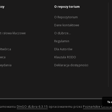
ksy
O repozytorium
O Repozytorium
Dane kontaktowe
 i słowa kluczowe
O dLibrze...
Regulamin
łtwórca
Dla Autorów
wca
Klauzula RODO
 wydania
Deklaracja dostępności
Ta 
ogramowaniu
DInGO dLibra 6.3.15
opracowanemu przez
Poznańskie Centr