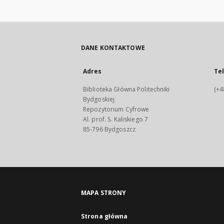
DANE KONTAKTOWE
Adres
Te
Biblioteka Główna Politechniki
(+4
Bydgoskiej
Repozytorium Cyfrowe
Al. prof. S. Kaliskiego 7
85-796 Bydgoszcz
MAPA STRONY
Strona główna