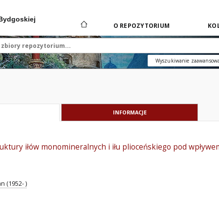
 Bydgoskiej
O REPOZYTORIUM
KOL
Wyszukiwanie zaawansow
INFORMACJE
uktury iłów monomineralnych i iłu plioceńskiego pod wpływe
n (1952- )