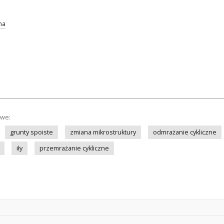
na
owe:
grunty spoiste
zmiana mikrostruktury
odmrażanie cykliczne
iły
przemrażanie cykliczne