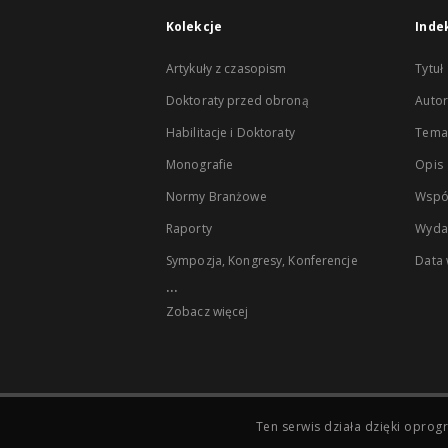
Kolekcje
Inde
Artykuły z czasopism
Tytuł
Doktoraty przed obroną
Autor
Habilitacje i Doktoraty
Temat
Monografie
Opis
Normy Branżowe
Wspó
Raporty
Wyda
Sympozja, Kongresy, Konferencje
Data
...
Zobacz więcej
Ten serwis działa dzięki opr