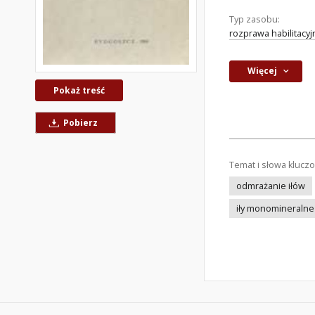
Typ zasobu:
rozprawa habilitacyj
Więcej
Pokaż treść
Pobierz
Temat i słowa klucz
odmrażanie iłów
iły monomineralne