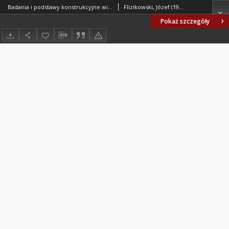
Badania i podstawy konstrukcyjne wielotarczowych rozdrabniaczy nasion
Flizikowski, Józef (1951- )
Pokaż szczegóły