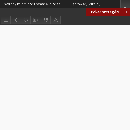
Wyroby kaletnicze i rymarskie ze skóry i materiałów nieskórzanych - Wspólne wymagania i badania BN-77/8501-19
Dąbrowski, Mikołaj; Branżowe Laboratorium Przemysłu Kaletniczo-Rymarskiego, Warszawa. Oprac.
Pokaż szczegóły