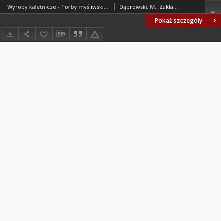
Wyroby kaletnicze - Torby myśliwskie BN-79/8501-14
Dąbrowski, M.; Zakład Konstrukcyjno-Technologiczny Krajowego Związku Spółdzielni Przemysłu Skórzanego ASKO, Branżowy Ośrodek Normalizacji, Kraków. Oprac.
Pokaż szczegóły