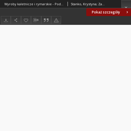
Wyroby kaletnicze i rymarskie - Podział podstawowy BN-80/8500-02
Stanko, Krystyna; Zakład Konstrukcyjno-Technologiczny Krajowego Związku Spółdzielni Przemysłu Skórzanego ASKO, Branżowy Ośrodek Normalizacji, Kraków. Oprac.
Pokaż szczegóły