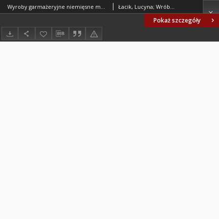
Wyroby garmażeryjne niemięsne mączno-kaszowo-warzywne - Wymagania ogólne BN-82/8159-06
Łacik, Lucyna; Wróbel, Barbara; SPOŁEM WSS Oddział Produkcji Garmażeryjnej i Napojów, Warszawa. Oprac.
Pokaż szczegóły