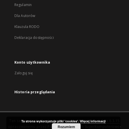
Regulamin
Dla Autorów
Klauzula RODO
Deklaracja dostępności
Konto użytkownika
Zaloguj się
Historia przeglądania
Ten serwis działa dzięki oprogramowaniu
DInGO dLibra 6.3.15
Ta strona wykorzystuje pliki 'cookies'.
Więcej informacji
opracowanemu przez
Poznańskie Centrum Superkomputerowo-
Rozumiem