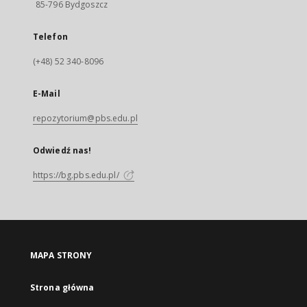
85-796 Bydgoszcz
Telefon
(+48) 52 340-8096
E-Mail
repozytorium@pbs.edu.pl
Odwiedź nas!
https://bg.pbs.edu.pl/
MAPA STRONY
Strona główna