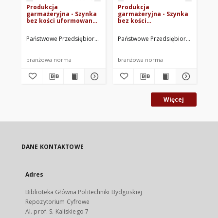
Produkcja
Produkcja
Pr
garmażeryjna - Szynka
garmażeryjna - Szynka
ga
bez kości uformowana
bez kości
Ło
do pieczenia oraz
przygotowana do
pr
pozostałe elementy
wędzenia, gotowania
wę
Państwowe Przedsiębiorstwo Garmażeryjne. Oprac.
Państwowe Przedsiębiorstwo Garma
Pań
porozbiorowe
oraz pozostałe
or
uzyskane z rozbioru
elementy
el
197
szynki z golonką BN-
porozbiorowe,
po
branżowa norma
branżowa norma
br
71/8151-22
uzyskane z rozbioru
uz
szynki z kością bez
łop
golonki BN-71/8151-19
go
Więcej
DANE KONTAKTOWE
Adres
Biblioteka Główna Politechniki Bydgoskiej
Repozytorium Cyfrowe
Al. prof. S. Kaliskiego 7