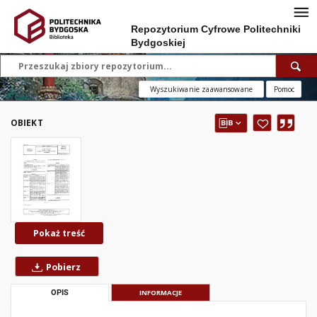
Repozytorium Cyfrowe Politechniki
Bydgoskiej
Wyszukiwanie zaawansowane
Pomoc
OBIEKT
Pokaż treść
Pobierz
OPIS
INFORMACJE