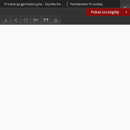
Produkcja garmażeryjna - Szynka bez kości uformowana do pieczenia oraz pozostałe elementy porozbiorowe uzyskane z rozbioru szynki z golonką BN-71/8151-22
Państwowe Przedsiębiorstwo Garmażeryjne. Oprac.
Pokaż szczegóły