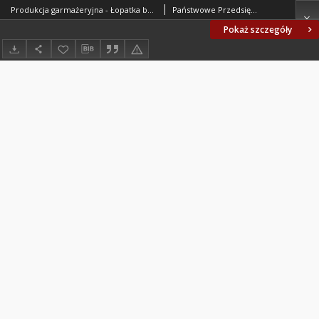
Produkcja garmażeryjna - Łopatka bez kości przygotowana do wędzenia, gotowania oraz pozostałe elementy porozbiorowe uzyskane z rozbioru łopatki z golonką BN-71/8151-16
Państwowe Przedsiębiorstwo Garmażeryjne. Oprac.
Pokaż szczegóły