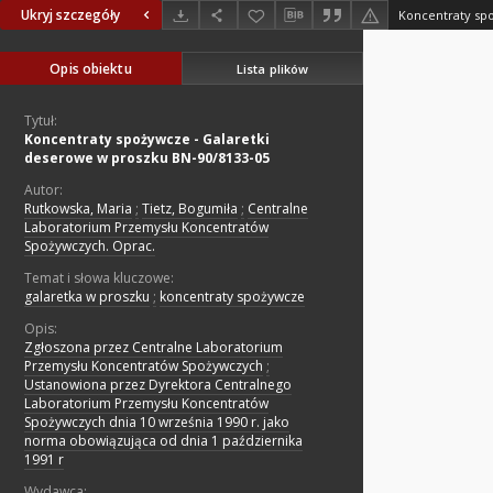
Ukryj szczegóły
Opis obiektu
Lista plików
Tytuł:
Koncentraty spożywcze - Galaretki
deserowe w proszku BN-90/8133-05
Autor:
Rutkowska, Maria
;
Tietz, Bogumiła
;
Centralne
Laboratorium Przemysłu Koncentratów
Spożywczych. Oprac.
Temat i słowa kluczowe:
galaretka w proszku
;
koncentraty spożywcze
Opis:
Zgłoszona przez Centralne Laboratorium
Przemysłu Koncentratów Spożywczych
;
Ustanowiona przez Dyrektora Centralnego
Laboratorium Przemysłu Koncentratów
Spożywczych dnia 10 września 1990 r. jako
norma obowiązująca od dnia 1 października
1991 r
Wydawca: