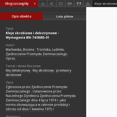
Ukryj szczegóły
Opis obiektu
Lista plików
Tytuł:
Kleje skrobiowe i dekstrynowe -
Wymagania BN-74/8085-01
Autor:
Marlewska, Bożena
;
Trzcińska, Ludmiła
;
Zjednoczenie Przemysłu Ziemniaczanego.
Oprac.
Temat i słowa kluczowe:
klej dekstrynowy
;
klej skrobiowy
;
przetwory
skrobiowe
Opis:
Zgłoszona przez Zjednoczenie Przemysłu
Ziemniaczanego
;
Ustanowiona przez
Naczelnego Dyrektora Zjednoczenia Przemysłu
Ziemniaczanego dnia 4 lipca 1974 r. jako
norma obowiązująca w zakresie produkcji i
obrotu od dnia 1 kwietnia 1975 r
Wydawca: