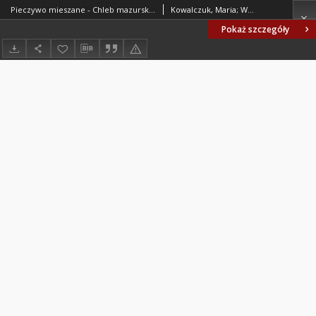
Pieczywo mieszane - Chleb mazurski BN-77/8073-08
Kowalczuk, Maria; Węgiełek, Kazimierz; SPOŁEM CZSS Zakład Badawczy Przemysłu Piekarskiego, Warszawa. Oprac.
Pokaż szczegóły