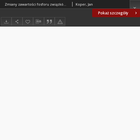
Zmiany zawartości fosforu związków organicznych i jego frakcji w glebie wywołane wieloletnim nawożeniem organicznym
Koper, Jan
Pokaż szczegóły